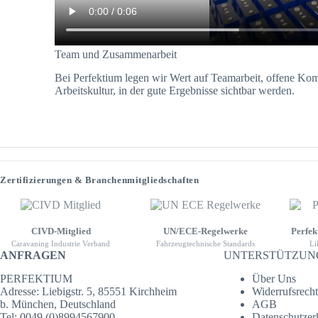
Team und Zusammenarbeit
Bei Perfektium legen wir Wert auf Teamarbeit, offene Ko
Arbeitskultur, in der gute Ergebnisse sichtbar werden.
Zertifizierungen & Branchenmitgliedschaften
CIVD-Mitglied
UN/ECE-Regelwerke
Perfek
Caravaning Industrie Verband
Fahrzeugtechnische Standards
Li
ANFRAGEN
UNTERSTÜTZUN
PERFEKTIUM
Über Uns
Adresse: Liebigstr. 5, 85551 Kirchheim
Widerrufsrecht
b. München, Deutschland
AGB
Tel: 0049 (0)8994567900
Datenschutzer